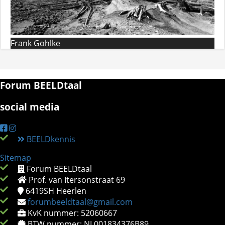
Frank Gohlke
Forum BEELDtaal
social media
BEELDkennis
Sitemap
Forum BEELDtaal
Prof. van Itersonstraat 69
6419SH
Heerlen
forumbeeldtaal@gmail.com
KvK nummer: 52060667
BTW nummer: NL001834376B89