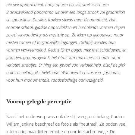
nieuwe appartement, hoog op een heuvel, strekte zich een
indrukwekkend panorama uit over een lange strook vol graansilo’s
en spoorlijnen.De silo’s trokken steeds meer de aandacht. Hun
enorme schaal, gladde oppervlakken en herhalende vormen riepen
zowel verwondering als mysterie op. Ze leken op gebouwen, maar
misten ramen of toegankelijke ingangen. Dichtbij werkten hun
vormen vervreemdend. Rechte lijnen bogen mee met schaduwen, en
geluiden, gegons, gejank, het ritme van machines, echoden door
verlaten straatjes. Er hing een gevoel van verlatenheid, alsof de plek
ooit iets belangrijks betekende. Wat overbleef was een fascinatie
voor hun monumentale, raadselachtige aanwezigheid.
Voorop gelegde perceptie
Naast het onderwerp was ook de stijl van groot belang. Curator
William Jenkins beschreef de foto's als "neutraal”. Ze boden veel
informatie, maar lieten emotie en oordeel achterwege. De