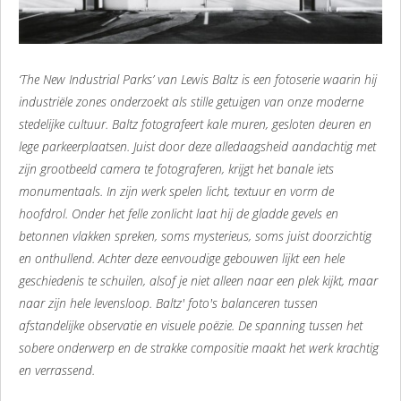
‘The New Industrial Parks’ van Lewis Baltz is een fotoserie waarin hij
industriële zones onderzoekt als stille getuigen van onze moderne
stedelijke cultuur. Baltz fotografeert kale muren, gesloten deuren en
lege parkeerplaatsen. Juist door deze alledaagsheid aandachtig met
zijn grootbeeld camera te fotograferen, krijgt het banale iets
monumentaals. In zijn werk spelen licht, textuur en vorm de
hoofdrol. Onder het felle zonlicht laat hij de gladde gevels en
betonnen vlakken spreken, soms mysterieus, soms juist doorzichtig
en onthullend. Achter deze eenvoudige gebouwen lijkt een hele
geschiedenis te schuilen, alsof je niet alleen naar een plek kijkt, maar
naar zijn hele levensloop. Baltz' foto's balanceren tussen
afstandelijke observatie en visuele poëzie. De spanning tussen het
sobere onderwerp en de strakke compositie maakt het werk krachtig
en verrassend.