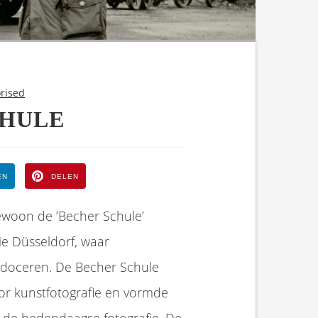
rised
CHULE
EN
DELEN
ewoon de ’Becher Schule’
e Düsseldorf, waar
n doceren. De Becher Schule
or kunstfotografie en vormde