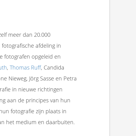
elf meer dan 20.000
fotografische afdeling in
e fotografen opgeleid en
uth
,
Thomas Ruff
, Candida
one Nieweg, Jörg Sasse en Petra
afie in nieuwe richtingen
ing aan de principes van hun
n fotografie zijn plaats in
hule onder Bernd en Hilla Becher. Andreas Gursky, Thomas Struth en Candida Höfer Begin jaren '80 begon hij zijn medestudenten, waaronder..
dering en de enorme fotoafdrukken, die vergelijkbaar zijn met..
an het medium en daarbuiten.