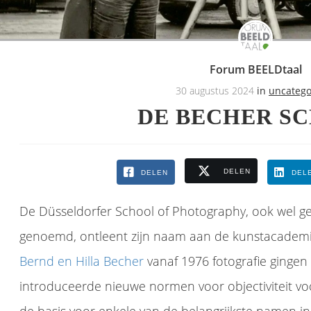
Forum BEELDtaal
30 augustus 2024
in
uncatego
DE BECHER S
DELEN
DELEN
DEL
De Düsseldorfer School of Photography, ook wel g
genoemd, ontleent zijn naam aan de kunstacademi
Bernd en Hilla Becher
vanaf 1976 fotografie ginge
introduceerde nieuwe normen voor objectiviteit vo