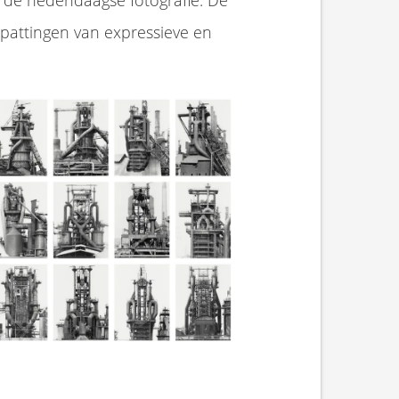
n de hedendaagse fotografie. De
tspattingen van expressieve en