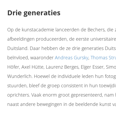
Drie generaties
Op de kunstacademie lanceerden de Bechers, die z
afbeeldingen produceerden, de eerste universitaire 
Duitsland. Daar hebben de ze drie generaties Duits
beïnvloed, waaronder
Andreas Gursky
,
Thomas Str
Höfer, Axel Hütte, Laurenz Berges, Elger Esser, Sim
Wunderlich. Hoewel de individuele leden hun fotogr
stuurden, bleef de groep consistent in hun toewijd
Andreas Gursky (1955) is een Duitse fotograaf en docent aan de Kunstacademie Düsseldorf in Duitsland. Hij staat bekend om zijn grootformaat architectuur- en landschapsfoto's, vaak vanuit een hoog standpunt...
oprichters. Vaak enorm groot gepresenteerd, nam hu
De Duitse fotograaf Thomas Ruff studeerde aan de Becher Sc
Thomas Struth was een fundamentele speler in het verheffen van de status van fotografie naar de kunst. Becher Schule Bekend om zijn beschouwende bena
naast andere bewegingen in de beeldende kunst v