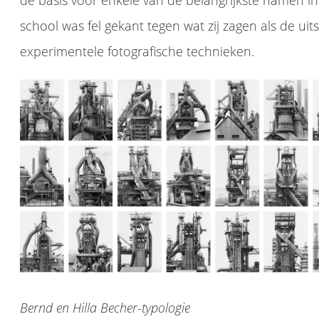
de basis voor enkele van de belangrijkste namen i
school was fel gekant tegen wat zij zagen als de ui
experimentele fotografische technieken.
n Hilla Becher begon in 1959 samen te fotograferen. Bijna vijftig jaar lang documenteerden ze architectonische vormen die ze gezamenlijk 'anonieme sculpturen' noemden. Hun..
Bernd en Hilla Becher-typologie