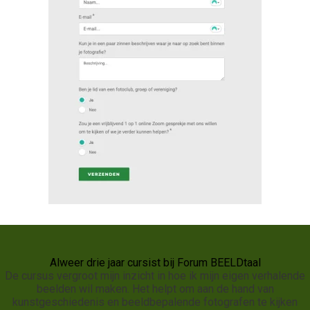
Alweer drie jaar cursist bij Forum BEELDtaal
De cursus vergroot mijn inzicht in hoe ik mijn eigen verhalende
beelden wil maken. Het helpt om aan de hand van
kunstgeschiedenis en beeldbepalende fotografen te kijken