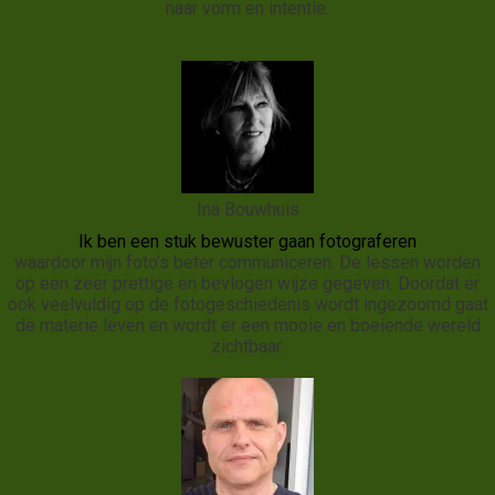
naar vorm en intentie.
Ina Bouwhuis
Ik ben een stuk bewuster gaan fotograferen
waardoor mijn foto’s beter communiceren. De lessen worden
op een zeer prettige en bevlogen wijze gegeven. Doordat er
ook veelvuldig op de fotogeschiedenis wordt ingezoomd gaat
de materie leven en wordt er een mooie en boeiende wereld
zichtbaar.