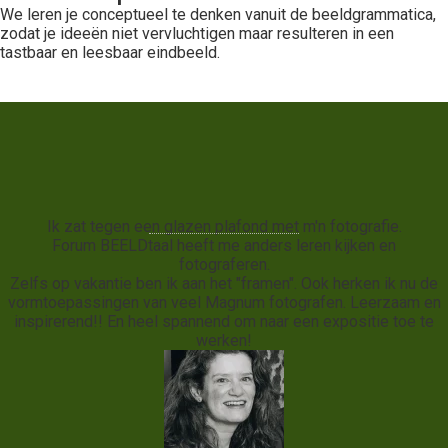
We leren je conceptueel te denken vanuit de beeldgrammatica,
zodat je ideeën niet vervluchtigen maar resulteren in een
tastbaar en leesbaar eindbeeld.
Ik zat tegen een glazen plafond met m'n fotografie.
Forum BEELDtaal heeft me anders leren kijken en
fotograferen.
Zelfs op vakantie ben ik aan het "framen". Ook herken ik nu de
vormtoepassingen van veel Magnum fotografen. Leerzaam en
inspirerend!! En heel spannend om naar een expositie toe te
werken!