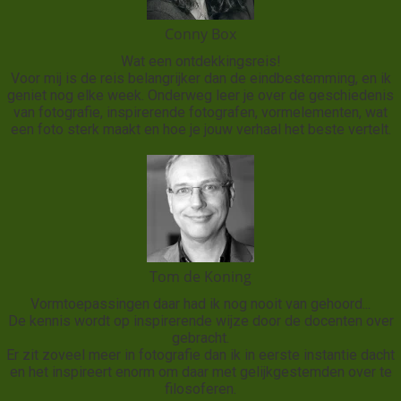
Conny Box
Wat een ontdekkingsreis!
Voor mij is de reis belangrijker dan de eindbestemming, en ik
geniet nog elke week. Onderweg leer je over de geschiedenis
van fotografie, inspirerende fotografen, vormelementen, wat
een foto sterk maakt en hoe je jouw verhaal het beste vertelt.
Tom de Koning
Vormtoepassingen daar had ik nog nooit van gehoord...
De kennis wordt op inspirerende wijze door de docenten over
gebracht.
Er zit zoveel meer in fotografie dan ik in eerste instantie dacht
en het inspireert enorm om daar met gelijkgestemden over te
filosoferen.