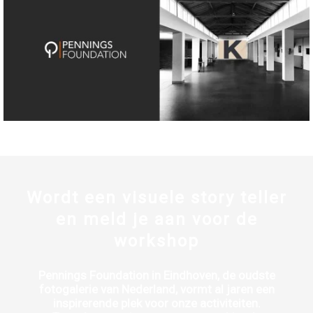
Wordt een visuele story teller
en meld je aan voor de
workshop
Pennings Foundation in Eindhoven, de oudste
fotogalerie van Nederland, vormt al jaren een
inspirerende plek voor onze activiteiten.