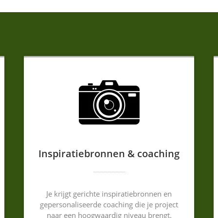
Inspiratiebronnen & coaching
Je krijgt gerichte inspiratiebronnen en
gepersonaliseerde coaching die je project
naar een hoogwaardig niveau brengt.