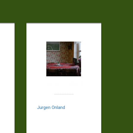
Jurgen Onland
Jurgen Onland
vangt in zijn
documentaire- en
en
straatfotografie persoonlijke,
intieme en emotioneel