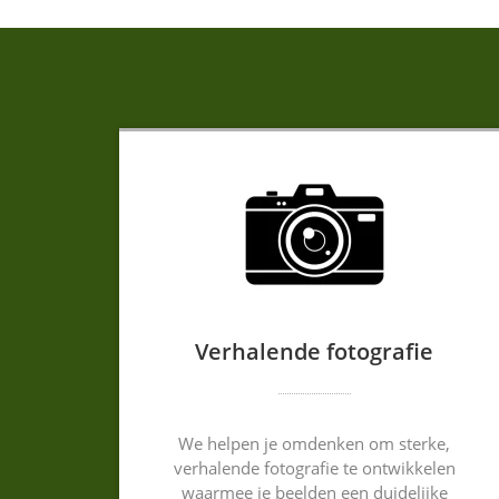
Verhalende fotografie
We helpen je omdenken om sterke,
verhalende fotografie te ontwikkelen
waarmee je beelden een duidelijke