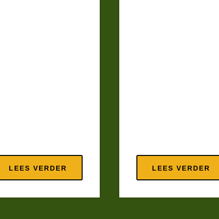
betekenisvolle verhalen
waardoor zijn fotografi
rden getransformeerd. “Bij
zowel esthetisch fascine
Forum BEELDtaal, waar je
als diep resoneert.
kunt brainstormen en
“Een mooie foto maken 
eflecteren met anderen, is
niet genoeg: beeldtaal dra
er bij mij een
om visie, en dankzij een
ewustwordingsproces op
docent die me prikkelde 
ang gekomen waardoor ik
methodes als de ‘alien vi
nders ben gaan kijken, niet
leerde ik op een totaal
leen naar fotografie, maar
nieuwe manier naar
ok naar de wereld om me
fotografie kijken.”
heen.”
LEES VERDER
LEES VERDER