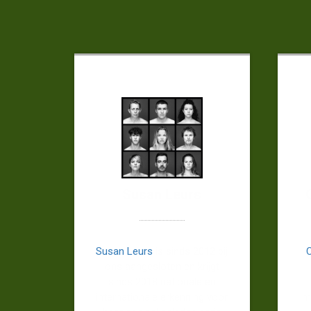
Susan Leurs
Susan Leurs
is sinds 2012 bij
ons aangesloten en krijgt
sinds 2018 nationale en
internationale erkenning voor
m