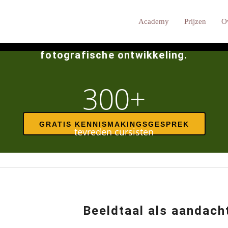
ar wordt. Niet door meer te produceren, ma
Academy
Prijzen
O
rhalende fotografie waarin vertraging en f
fotografische ontwikkeling.
300+
GRATIS KENNISMAKINGSGESPREK
tevreden cursisten
Beeldtaal als aandac