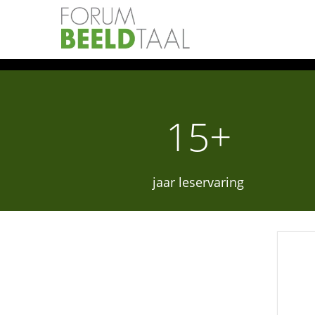
Aandacht verandert wat zichtba
BEELDtaal biedt een opleiding ve
15+
jaar leservaring