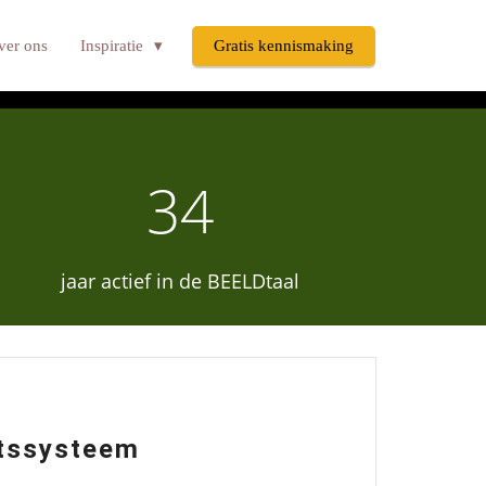
ar door anders te kijken. Forum
ver ons
Inspiratie
Gratis kennismaking
ocus het uitgangspunt vormen voor
34
jaar actief in de BEELDtaal
htssysteem