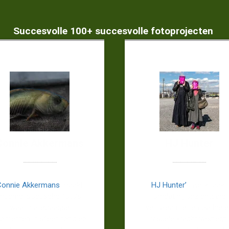
Succesvolle 100+ succesvolle fotoprojecten
Connie Akkermans
HJ Hunter
Connie Akkermans
maakt
HJ Hunter’
s werk raakt
intieme, poëtische foto’s
omdat hij onzichtbare
waarin alledaagse
verhalen met empathie 
omenten in sfeer, tot diep
visuele kracht vastlegt,