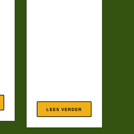
e
geladen verhalen van
ert
gewone mensen. Zijn
beelden zijn krachtig,
is
authentiek en empathisch,
ait
waardoor kijkers zich
verbonden voelen en een
met
diepere laag menselijke
ew’
ervaring ontdekken. Bij
Forum BEELDtaal verdiepte ik
mijn kennis, ontwikkelde en
voltooide autonome
projecten en groeide
zichtbaar in mijn eindproject
als maker verder.
LEES VERDER