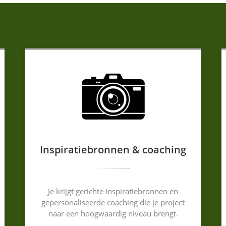
Inspiratiebronnen & coaching
Je krijgt gerichte inspiratiebronnen en
gepersonaliseerde coaching die je project
naar een hoogwaardig niveau brengt.