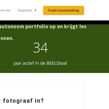
pleiding voor fotografen die de stap
ver ons
Inspiratie
Gratis kennismaking
twikkel je via de BEELDtaalmethode
autonoom portfolio op en krijgt les
ennen.
34
jaar actief in de BEELDtaal
 fotograaf in?