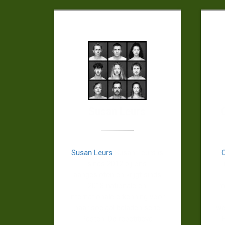
Susan Leurs
Susan Leurs
Susan Leurs is
sinds 2012 bij ons
aangesloten en krijgt sinds
2018 nationale en
m
internationale erkenning voor
haar sociaal beladen serie
wo
Pesten. De repetitieve