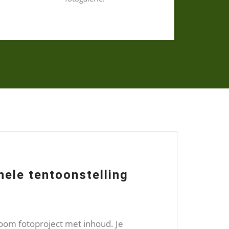
nele tentoonstelling
oom fotoproject met inhoud. Je