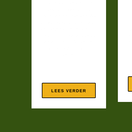
portretvorm versterkt de
impact en maakt identiteit
r
invoelbaar én universeel. Als
pedagoog vertelt zij verhalen
b
van ongehoorden en vindt bij
g
Forum BEELDtaal precies die
a
aandacht terug. Dat verdiept
al
haar werk zichtbaar en
o
verder.
LEES VERDER