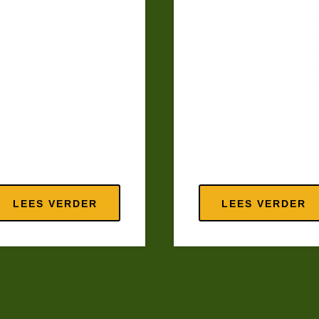
kunt brainstormen en
“Een mooie foto maken 
eflecteren met anderen, is
niet genoeg: beeldtaal dra
er bij mij een
om visie, en dankzij een
ewustwordingsproces op
docent die me prikkelde 
ang gekomen waardoor ik
methodes als de ‘alien vi
nders ben gaan kijken, niet
leerde ik op een totaal
leen naar fotografie, maar
nieuwe manier naar
ok naar de wereld om me
fotografie kijken.”
heen.”
LEES VERDER
LEES VERDER