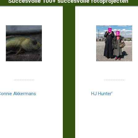
Succesvolle 100+ succesvolle fotoprojecten
Connie Akkermans
HJ Hunter
Connie Akkermans
maakt
HJ Hunter’
s werk raakt
intieme, poëtische foto’s
omdat hij onzichtbare
waarin alledaagse
verhalen met empathie 
omenten in sfeer, tot diep
visuele kracht vastlegt,
betekenisvolle verhalen
waardoor zijn fotografi
rden getransformeerd. “Bij
zowel esthetisch fascine
Forum BEELDtaal, waar je
als diep resoneert.