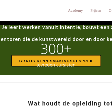
iscursus. Dit is een inhoudelijke praktijko
Academy
Prijzen
O
ar visuele verhalenverteller. In 2,5 jaar on
 Je leert werken vanuit intentie, bouwt een 
entoren die de kunstwereld door en door k
300+
GRATIS KENNISMAKINGSGESPREK
tevreden cursisten
Wat houdt de opleiding tot