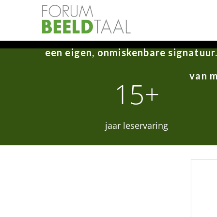
Vergeet de standaard technische bas
willen maken van plaatjesmaker na
een eigen, onmiskenbare signatuur.
van m
15+
jaar leservaring