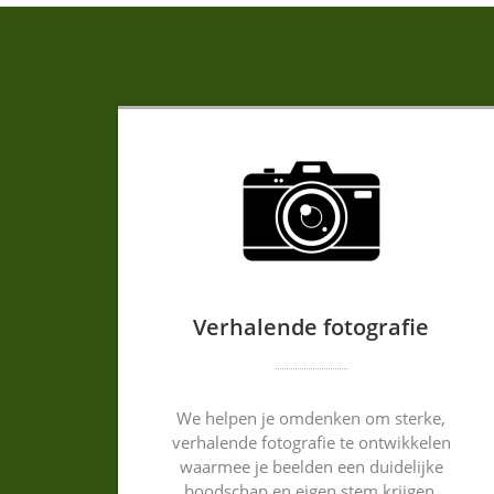
Verhalende fotografie
We helpen je omdenken om sterke,
verhalende fotografie te ontwikkelen
waarmee je beelden een duidelijke
boodschap en eigen stem krijgen.