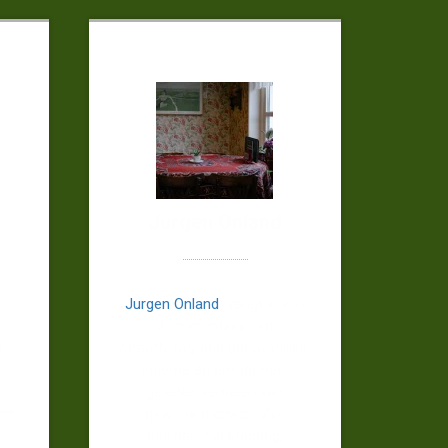
Jurgen Onland
Jurgen Onland
vangt in zijn
documentaire- en
en
straatfotografie persoonlijke,
intieme en emotioneel
e
geladen verhalen van
ert
gewone mensen. Zijn
beelden zijn krachtig,