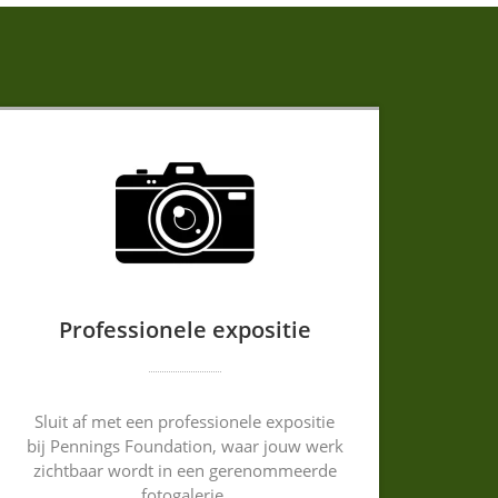
Professionele expositie
Sluit af met een professionele expositie
bij Pennings Foundation, waar jouw werk
zichtbaar wordt in een gerenommeerde
fotogalerie.