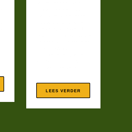
is
authentiek en empathisch,
ait
waardoor kijkers zich
verbonden voelen en een
met
diepere laag menselijke
ew’
ervaring ontdekken. Bij
Forum BEELDtaal verdiepte ik
mijn kennis, ontwikkelde en
voltooide autonome
projecten en groeide
zichtbaar in mijn eindproject
als maker verder.
LEES VERDER