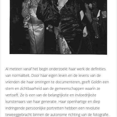
Al meteen vanaf het begin onderzoekt haar werk de definities
van normaliteit. Door haar eigen leven en de levens van de
vrienden die haar omringen te documenteren, geeft Goldin een
stem en zichtbaarheid aan de gemeenschappen waarin ze
vertoeft. Ze is een van de belangrijkste en invloedrijkste
kunstenaars van haar generatie. Haar openhartige en diep
indringende persoonlijke portretten hebben een revolutie
teweeggebracht binnen de autonome richting van de fotografie.