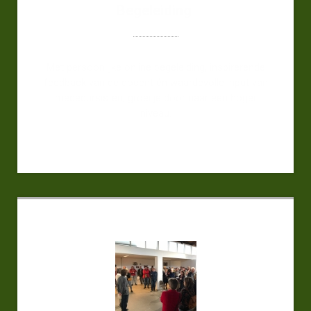
Begeleiding
Met persoonlijke online begeleiding, inspirerende
feedback van de docent én waardevolle input van
medecursisten, groei je door naar een hoger
niveau.