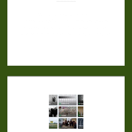
Meld je eenvoudig aan via het
kennismakingsformulier; tijdens ons gesprek
ontdekken we samen of de cursus bij je past,
waarna je je definitieve inschrijving ontvangt per
mail.