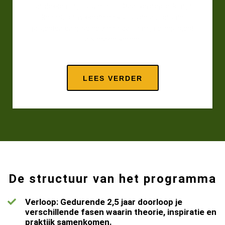
ontdekken. Bij Forum BEELDtaal verdiepte ik mijn
kennis, ontwikkelde en voltooide autonome
projecten en groeide zichtbaar in mijn eindproject
als maker verder.
LEES VERDER
De structuur van het programma
Verloop: Gedurende 2,5 jaar doorloop je
verschillende fasen waarin theorie, inspiratie en
praktijk samenkomen.