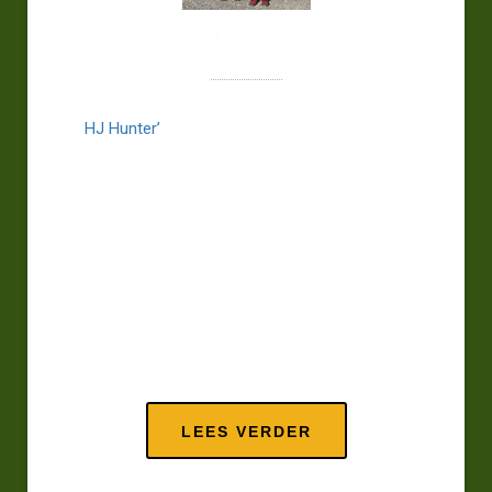
HJ Hunter
HJ Hunter’
s werk raakt omdat hij onzichtbare
verhalen met empathie en visuele kracht vastlegt,
waardoor zijn fotografie zowel esthetisch
fascineert als diep resoneert.
“Een mooie foto maken is niet genoeg: beeldtaal
draait om visie, en dankzij een docent die me
prikkelde met methodes als de ‘alien view’ leerde ik
op een totaal nieuwe manier naar fotografie kijken.”
LEES VERDER