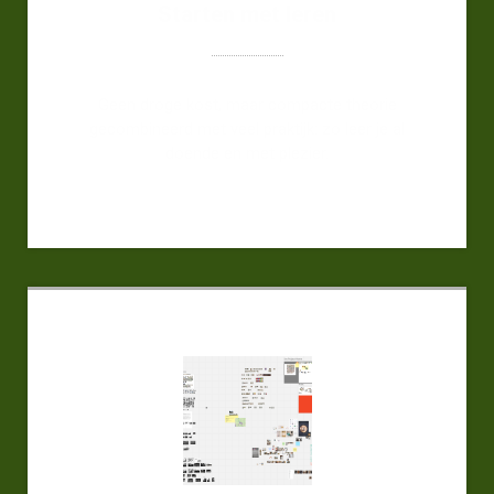
Starten met leren
Geen droge kost, maar compacte theorie
gecombineerd met veel praktijk: zo leer je al
doende en met plezier.