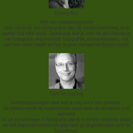
Conny Box
Wat een ontdekkingsreis!
Voor mij is de reis belangrijker dan de eindbestemming, en ik
geniet nog elke week. Onderweg leer je over de geschiedenis
van fotografie, inspirerende fotografen, vormelementen, wat
een foto sterk maakt en hoe je jouw verhaal het beste vertelt.
Tom de Koning
Vormtoepassingen daar had ik nog nooit van gehoord...
De kennis wordt op inspirerende wijze door de docenten over
gebracht.
Er zit zoveel meer in fotografie dan ik in eerste instantie dacht
en het inspireert enorm om daar met gelijkgestemden over te
filosoferen.