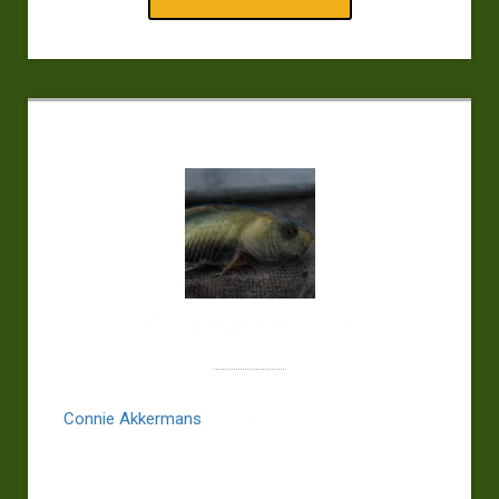
Connie Akkermans
Connie Akkermans
maakt intieme, poëtische foto’s
waarin alledaagse momenten in sfeer, tot diep
betekenisvolle verhalen worden getransformeerd.
“Bij Forum BEELDtaal, waar je kunt brainstormen en