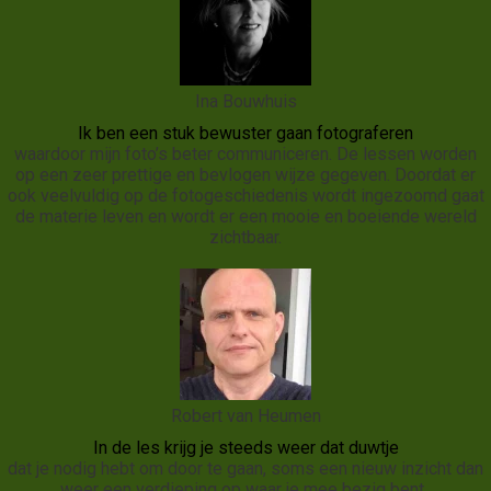
Ina Bouwhuis
Ik ben een stuk bewuster gaan fotograferen
waardoor mijn foto’s beter communiceren. De lessen worden
op een zeer prettige en bevlogen wijze gegeven. Doordat er
ook veelvuldig op de fotogeschiedenis wordt ingezoomd gaat
de materie leven en wordt er een mooie en boeiende wereld
zichtbaar.
Robert van Heumen
In de les krijg je steeds weer dat duwtje
dat je nodig hebt om door te gaan, soms een nieuw inzicht dan
weer een verdieping op waar je mee bezig bent.