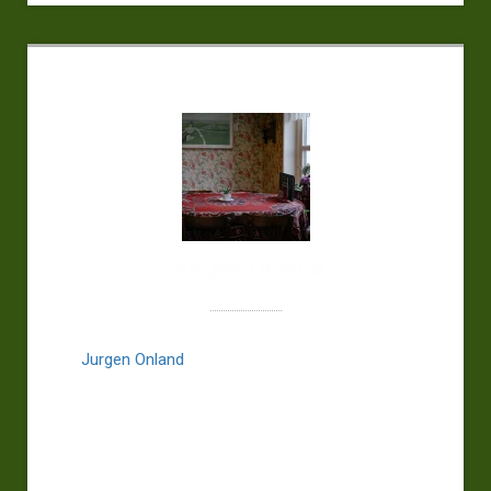
Jurgen Onland
Jurgen Onland
vangt in zijn documentaire- en
straatfotografie persoonlijke, intieme en
emotioneel geladen verhalen van gewone mensen.
Zijn beelden zijn krachtig, authentiek en
empathisch, waardoor kijkers zich verbonden
voelen en een diepere laag menselijke ervaring