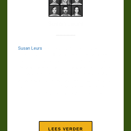
Susan Leurs
Susan Leurs
is sinds 2012 bij ons aangesloten en
krijgt sinds 2018 nationale en internationale
erkenning voor haar sociaal beladen serie Pesten.
De repetitieve portretvorm versterkt de impact en
maakt identiteit invoelbaar én universeel. Als
pedagoog vertelt zij verhalen van ongehoorden en
vindt bij Forum BEELDtaal precies die aandacht
terug. Dat verdiept haar werk zichtbaar en verder.
LEES VERDER