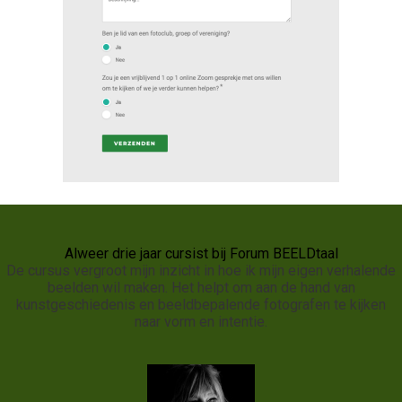
Alweer drie jaar cursist bij Forum BEELDtaal
De cursus vergroot mijn inzicht in hoe ik mijn eigen verhalende
beelden wil maken. Het helpt om aan de hand van
kunstgeschiedenis en beeldbepalende fotografen te kijken
naar vorm en intentie.