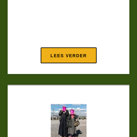
reflecteren met anderen, is er bij mij een
bewustwordingsproces op gang gekomen
waardoor ik anders ben gaan kijken, niet alleen naar
fotografie, maar ook naar de wereld om me heen.”
LEES VERDER