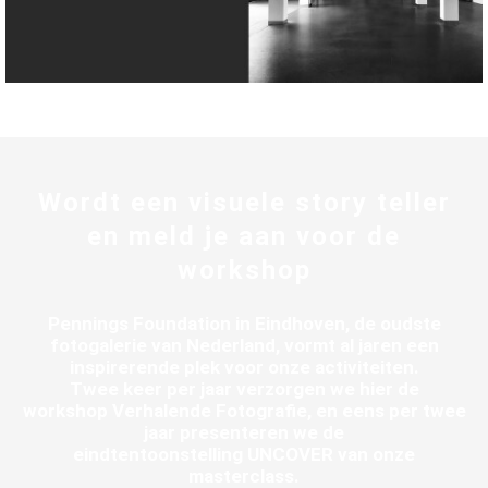
Wordt een visuele story teller
en meld je aan voor de
workshop
Pennings Foundation in Eindhoven, de oudste
fotogalerie van Nederland, vormt al jaren een
inspirerende plek voor onze activiteiten.
Twee keer per jaar verzorgen we hier de
workshop Verhalende Fotografie, en eens per twee
jaar presenteren we de
eindtentoonstelling UNCOVER van onze
masterclass.