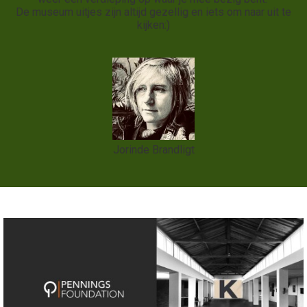
De museum uitjes zijn altijd gezellig en iets om naar uit te
kijken:)
Jorinde Brandligt