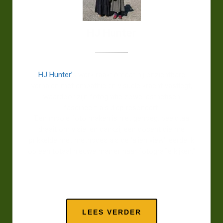
HJ Hunter
HJ Hunter’
s werk raakt omdat hij onzichtbare
verhalen met empathie en visuele kracht vastlegt,
waardoor zijn fotografie zowel esthetisch
fascineert als diep resoneert.
“Een mooie foto maken is niet genoeg: beeldtaal
draait om visie, en dankzij een docent die me
prikkelde met methodes als de ‘alien view’ leerde ik
op een totaal nieuwe manier naar fotografie kijken.”
LEES VERDER