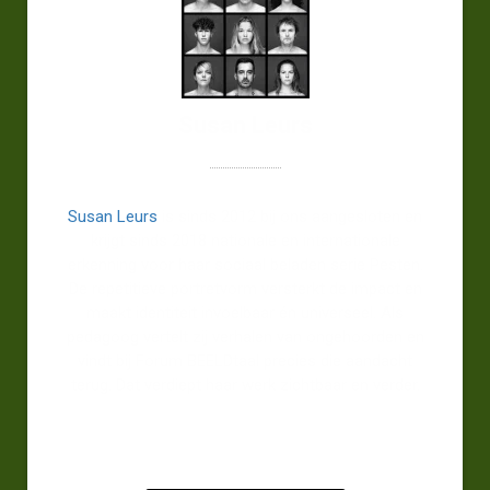
Susan Leurs
Susan Leurs
is sinds 2012 bij ons aangesloten en
krijgt sinds 2018 nationale en internationale
erkenning voor haar sociaal beladen serie Pesten.
De repetitieve portretvorm versterkt de impact en
maakt identiteit invoelbaar én universeel. Als
pedagoog vertelt zij verhalen van ongehoorden en
vindt bij Forum BEELDtaal precies die aandacht
terug. Dat verdiept haar werk zichtbaar en verder.