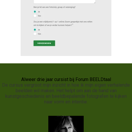
Alweer drie jaar cursist bij Forum BEELDtaal
De cursus vergroot mijn inzicht in hoe ik mijn eigen verhalende
beelden wil maken. Het helpt om aan de hand van
kunstgeschiedenis en beeldbepalende fotografen te kijken
naar vorm en intentie.