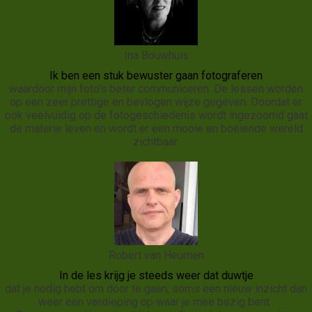
Ina Bouwhuis
Ik ben een stuk bewuster gaan fotograferen
waardoor mijn foto’s beter communiceren. De lessen worden
op een zeer prettige en bevlogen wijze gegeven. Doordat er
ook veelvuldig op de fotogeschiedenis wordt ingezoomd gaat
de materie leven en wordt er een mooie en boeiende wereld
zichtbaar.
Robert van Heumen
In de les krijg je steeds weer dat duwtje
dat je nodig hebt om door te gaan, soms een nieuw inzicht dan
weer een verdieping op waar je mee bezig bent.