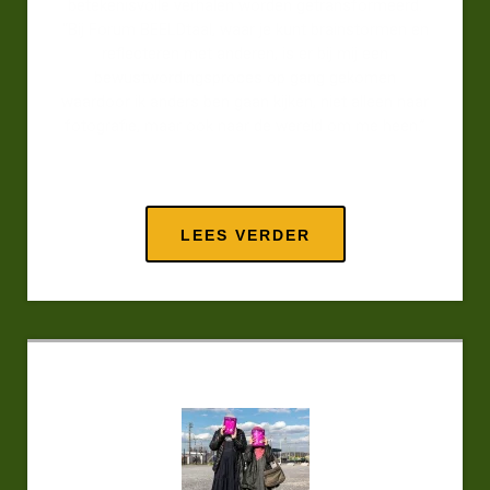
betekenisvolle verhalen worden getransformeerd.
“Bij Forum BEELDtaal, waar je kunt brainstormen en
reflecteren met anderen, is er bij mij een
bewustwordingsproces op gang gekomen
waardoor ik anders ben gaan kijken, niet alleen naar
fotografie, maar ook naar de wereld om me heen.”
LEES VERDER