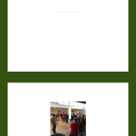
Begeleiding
Met persoonlijke online begeleiding, inspirerende
feedback van de docent én waardevolle input van
medecursisten, groei je door naar een hoger
niveau.