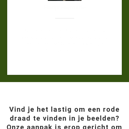
Eindpresentatie
Aan het einde van de Academy laat je jouw
volwaardige project zien op onze inspirerende
gezamenlijke
UNCOVER
tentoonstelling bij
Pennings Foundation.
Vind je het lastig om een rode
draad te vinden in je beelden?
Onze aanpak is erop gericht om