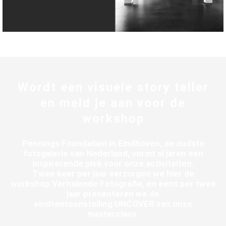
Wordt een visuele story teller
en meld je aan voor de
workshop
Pennings Foundation in Eindhoven, de oudste
fotogalerie van Nederland, vormt al jaren een
inspirerende plek voor onze activiteiten.
Twee keer per jaar verzorgen we hier de
workshop Verhalende Fotografie, en eens per twee
jaar presenteren we de
eindtentoonstelling UNCOVER van onze
masterclass.