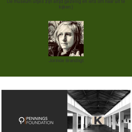
De museum uitjes zijn altijd gezellig en iets om naar uit te
kijken:)
Jorinde Brandligt