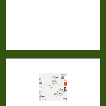
Starten met leren
Geen droge kost, maar compacte theorie
gecombineerd met veel praktijk: zo leer je al
doende en met plezier.