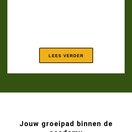
empathisch, waardoor kijkers zich verbonden
voelen en een diepere laag menselijke ervaring
ontdekken. Bij Forum BEELDtaal verdiepte ik mijn
kennis, ontwikkelde en voltooide autonome
projecten en groeide zichtbaar in mijn eindproject
als maker verder.
LEES VERDER
Jouw groeipad binnen de