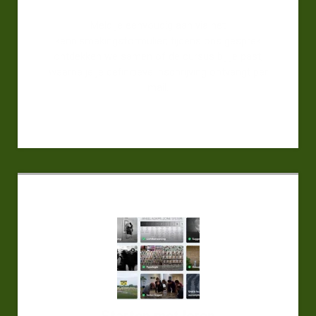
Meld je eenvoudig aan via het
kennismakingsformulier; tijdens ons gesprek
ontdekken we samen of de cursus bij je past,
waarna je je definitieve inschrijving ontvangt per
mail.