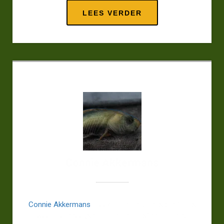
LEES VERDER
Connie Akkermans
Connie Akkermans
maakt intieme, poëtische foto’s
waarin alledaagse momenten in sfeer, tot diep