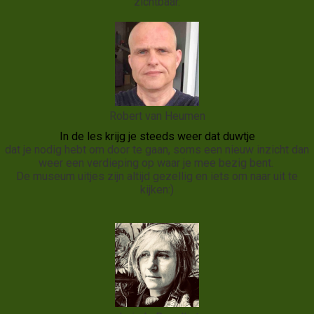
zichtbaar.
Robert van Heumen
In de les krijg je steeds weer dat duwtje
dat je nodig hebt om door te gaan, soms een nieuw inzicht dan
weer een verdieping op waar je mee bezig bent.
De museum uitjes zijn altijd gezellig en iets om naar uit te
kijken:)