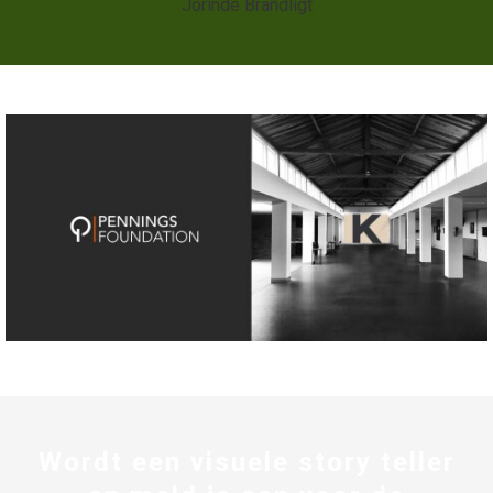
Jorinde Brandligt
Wordt een visuele story teller