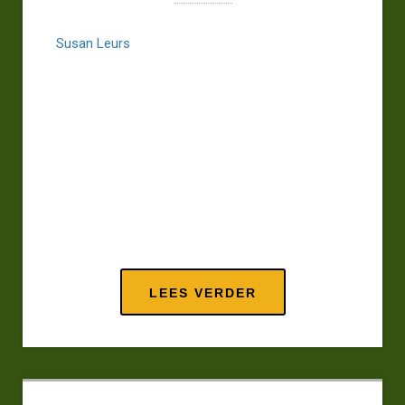
Susan Leurs
is sinds 2012 bij ons aangesloten en
krijgt sinds 2018 nationale en internationale
erkenning voor haar sociaal beladen serie Pesten.
De repetitieve portretvorm versterkt de impact en
maakt identiteit invoelbaar én universeel. Als
pedagoog vertelt zij verhalen van ongehoorden en
vindt bij Forum BEELDtaal precies die aandacht
terug. Dat verdiept haar werk zichtbaar en verder.
LEES VERDER