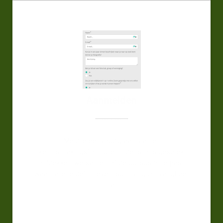
Aanmelden
Meld je eenvoudig aan via het
kennismakingsformulier; tijdens ons gesprek
ontdekken we samen of de cursus bij je past,
waarna je je definitieve inschrijving ontvangt per
mail.