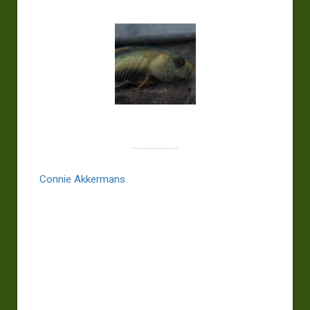
Connie Akkermans
Connie Akkermans
maakt intieme, poëtische foto’s
waarin alledaagse momenten in sfeer, tot diep
betekenisvolle verhalen worden getransformeerd.
“Bij Forum BEELDtaal, waar je kunt brainstormen en
reflecteren met anderen, is er bij mij een
bewustwordingsproces op gang gekomen
waardoor ik anders ben gaan kijken, niet alleen naar
fotografie, maar ook naar de wereld om me heen.”