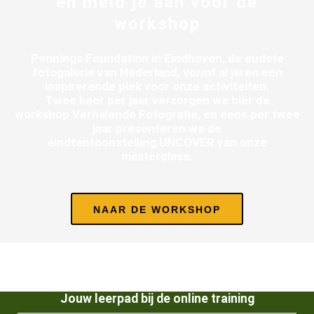
en meld je aan voor de
workshop
Pennings Foundation in Eindhoven, de oudste
fotogalerie van Nederland, vormt al jaren een
inspirerende plek voor onze activiteiten.
Twee keer per jaar verzorgen we hier de
workshop Verhalende Fotografie, en eens per twee
jaar presenteren we de
eindtentoonstelling UNCOVER van onze
masterclass.
NAAR DE WORKSHOP
Jouw leerpad bij de online training